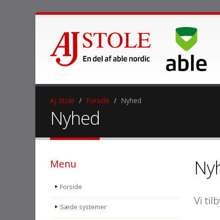
Aj Stole
Forside
Nyhed
Nyhed
Ny
Menu
Forside
Vi ti
Sæde systemer