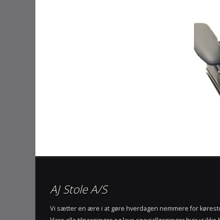
AJ Stole A/S
Vi sætter en ære i at gøre hverdagen nemmere for køres