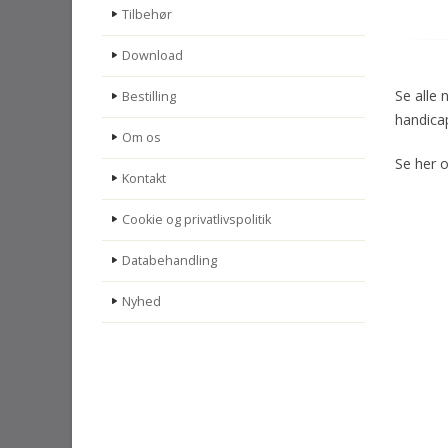
Tilbehør
Download
Se alle 
Bestilling
handica
Om os
Se her 
Kontakt
Cookie og privatlivspolitik
Databehandling
Nyhed