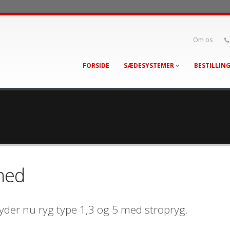
Om os
FORSIDE
SÆDESYSTEMER
BESTILLIN
hed
lbyder nu ryg type 1,3 og 5 med stropryg.