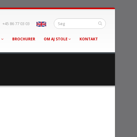
+45 86 77 03 03
G
BROCHURER
OM AJ STOLE
KONTAKT